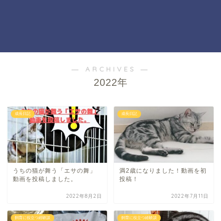
― ARCHIVES ―
2022年
成長日記
成長日記
うちの猫が舞う「エサの舞」
満2歳になりました！動画を初
動画を投稿しました。
投稿！
2022年8月2日
2022年7月11日
飼育に役立つ経験談
飼育に役立つ経験談