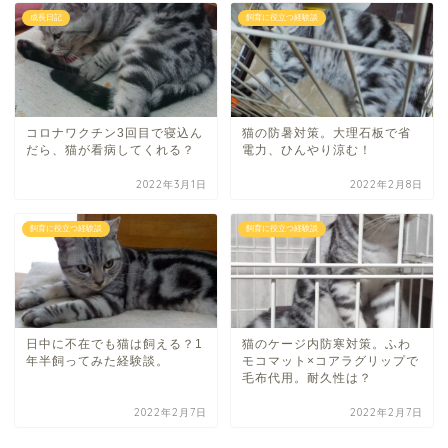
成長日記
飼育に役立つ経験談
コロナワクチン3回目で寝込ん
猫の防暑対策。大理石板で省
だら、猫が看病してくれる？
電力、ひんやり涼む！
2022年3月1日
2022年2月8日
飼育に役立つ経験談
飼育に役立つ経験談
日中に不在でも猫は飼える？1
猫のケージ内防寒対策。ふわ
年半飼ってみた経験談。
モコマット×コアラグリップで
毛布代用。耐久性は？
2022年2月7日
2022年2月7日