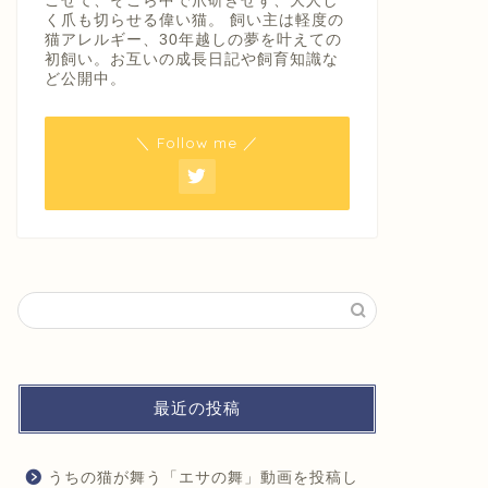
ごせて、そこら中で爪研ぎせず、大人し
ロイヤルカナンキャットフードが売
ペットシ
く爪も切らせる偉い猫。 飼い主は軽度の
猫アレルギー、30年越しの夢を叶えての
切れて高くなっています。供給不足
に実践し
初飼い。お互いの成長日記や飼育知識な
に不安を感じ確保しました。
ど公開中。
2022年4月26日
＼ Follow me ／
飼育に役立つ経験談
飼育に役立つ経
猫の防暑対策。大理石板で省電力、
日中に不
最近の投稿
ひんやり涼む！
飼ってみ
うちの猫が舞う「エサの舞」動画を投稿し
2022年2月8日