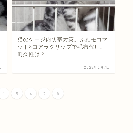
猫のケージ内防寒対策。ふわモコマ
ット×コアラグリップで毛布代用。
耐久性は？
日
2022年2月7日
4
5
6
7
8