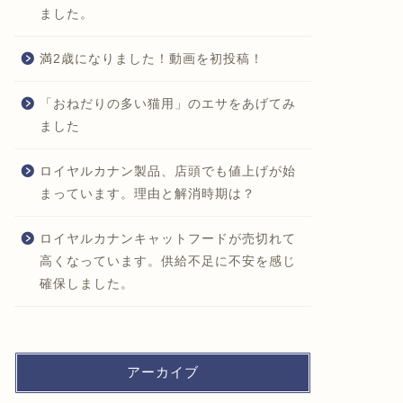
ました。
飼育に役立つ経験談
飼育に役立つ経
満2歳になりました！動画を初投稿！
「おねだりの多い猫用」のエサをあげてみ
ました
ロイヤルカナン製品、店頭でも値上げが始
まっています。理由と解消時期は？
猫のケージ内防寒対策。ふわモコマ
ロイヤルカナンキャットフードが売切れて
ット×コアラグリップで毛布代用。
高くなっています。供給不足に不安を感じ
耐久性は？
確保しました。
猫の血液
いた傾向
2022年2月7日
アーカイブ