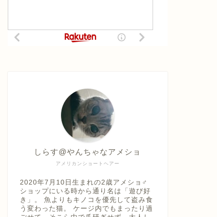
ロイヤル
「おねだりの多い猫用」のエサをあ
げが始ま
げてみました
期は？
2022年5月18日
飼育に役立つ経験談
飼育に役立つ経
しらす@やんちゃなアメショ
アメリカンショートヘアー
2020年7月10日生まれの2歳アメショ♂
ショップにいる時から通り名は「遊び好
き」。 魚よりもキノコを優先して盗み食
う変わった猫。 ケージ内でもまったり過