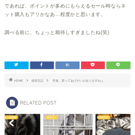
であれば、ポイントが多めにもらえるセール時ならネ
ット購入もアリかなあ…程度かと思います。
調べる前に、ちょっと期待しすぎましたね(笑)
HOME
成長日記
早速。買ってあげがいがありますねぇ
RELATED POST
に役立つ経験談
成長日記
成長日記