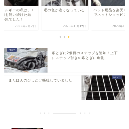
アレルギーの私は、1
毛の色が濃くなっている
ペット用品を楽天セ
半猫を飼い続けた結
でネットショッピン
、平気でした！
2022年2月2日
2020年11月19日
2020年11
爪とぎに2個目のステップを追加！上下
にステップ付きの爪とぎに進化。
またほんの少しだけ嘔吐していました