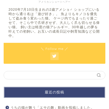
アメリカンショートヘアー
2020年7月10日生まれの2歳アメショ♂ ショップにいる
時から通り名は「遊び好き」。 魚よりもキノコを優先
して盗み食う変わった猫。 ケージ内でもまったり過ご
せて、そこら中で爪研ぎせず、大人しく爪も切らせる偉
い猫。 飼い主は軽度の猫アレルギー、30年越しの夢を
叶えての初飼い。お互いの成長日記や飼育知識など公開
中。
＼ Follow me ／
最近の投稿
うちの猫が舞う「エサの舞」動画を投稿しました。