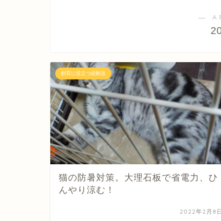
― A
2
飼育に役立つ経験談
猫の防暑対策。大理石板で省電力、ひ
んやり涼む！
2022年2月8