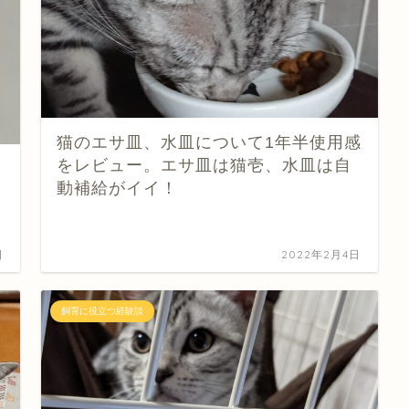
猫のエサ皿、水皿について1年半使用感
をレビュー。エサ皿は猫壱、水皿は自
動補給がイイ！
日
2022年2月4日
飼育に役立つ経験談