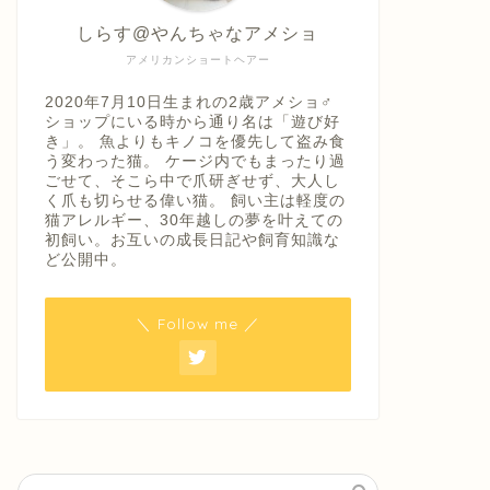
しらす@やんちゃなアメショ
アメリカンショートヘアー
2020年7月10日生まれの2歳アメショ♂
ショップにいる時から通り名は「遊び好
き」。 魚よりもキノコを優先して盗み食
う変わった猫。 ケージ内でもまったり過
ごせて、そこら中で爪研ぎせず、大人し
く爪も切らせる偉い猫。 飼い主は軽度の
猫アレルギー、30年越しの夢を叶えての
初飼い。お互いの成長日記や飼育知識な
ど公開中。
＼ Follow me ／