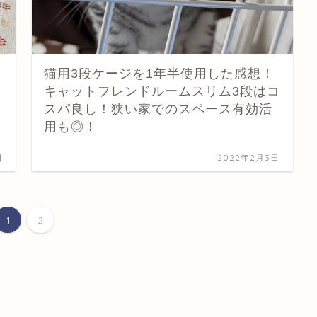
猫用3段ケージを1年半使用した感想！
キャットフレンドルームスリム3段はコ
スパ良し！狭い家でのスペース有効活
用も◎！
日
2022年2月3日
1
2