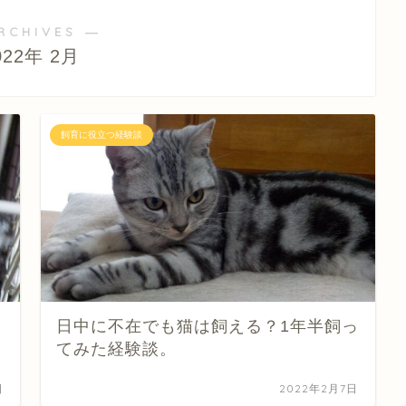
RCHIVES ―
022年 2月
飼育に役立つ経験談
日中に不在でも猫は飼える？1年半飼っ
てみた経験談。
日
2022年2月7日