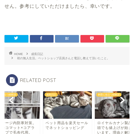
せん。参考にしていただけましたら、幸いです。
HOME
成長日記
初の無人生活。ペットショップ店員さんと電話し教えて頂いたこと。
RELATED POST
に役立つ経験談
成長日記
飼育に役立つ経験談
のケージ内防寒対策。
ペット用品を楽天セール
ロイヤルカナン製品
わモコマット×コアラ
でネットショッピング
頭でも値上げが始ま
リップで毛布代用。
います。理由と解消