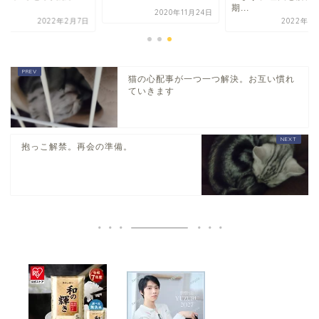
.
期...
2020年11月24日
2022年2月7日
2022年5
猫の心配事が一つ一つ解決。お互い慣れ
ていきます
抱っこ解禁。再会の準備。