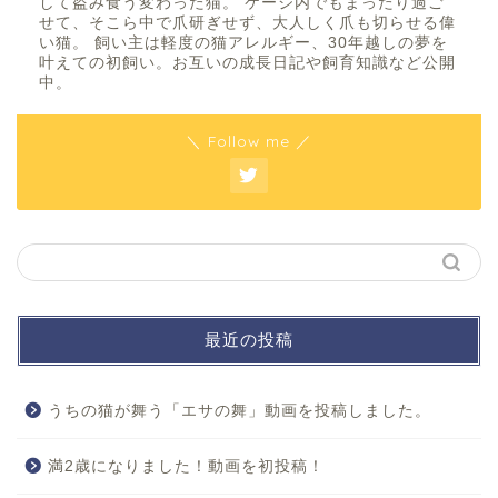
して盗み食う変わった猫。 ケージ内でもまったり過ご
せて、そこら中で爪研ぎせず、大人しく爪も切らせる偉
い猫。 飼い主は軽度の猫アレルギー、30年越しの夢を
叶えての初飼い。お互いの成長日記や飼育知識など公開
中。
＼ Follow me ／
最近の投稿
うちの猫が舞う「エサの舞」動画を投稿しました。
ホーム
満2歳になりました！動画を初投稿！